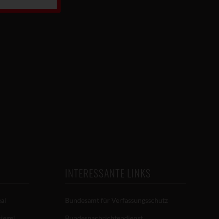
INTERESSANTE LINKS
eal
Bundesamt für Verfassungsschutz
iegel
Bundesnachrichtendienst