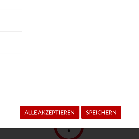
sind bei LENS SEAL® an der Tagesordnung
ie dem Verfassungsschutz
Wir werden alles daran se
® ständig Top aktuell
Institutionen vor Spionage
rderungen zum Schutz vor
ALLE AKZEPTIEREN
SPEICHERN