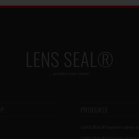
LENS SEAL®
… protect your ideas!
AP
PRODUKTE
LENS SEAL® hygienic safety s
LENS SEAL® Spionage-Schutzs