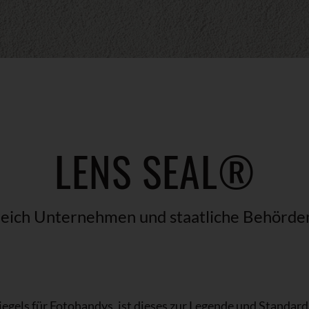
LENS SEAL®
greich Unternehmen und staatliche Behörden
egels für Fotohandys, ist dieses zur Legende und Standar