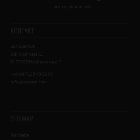
… protect your ideas!
KONTAKT
LENS SEAL®
Schloßstrasse 15
D-73765 Neuhausen a.d.F.
+49 (0) 7158 98 52 98
info@lensseal.com
SITEMAP
Startseite