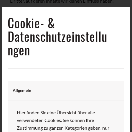
Dritter, auf deren Inhalte wir keinen Einfluss haben.
Deshalb können wir für diese fremden Inhalte auch
Cookie-
&
keine Gewähr übernehmen. Für die Inhalte der
verlinkten Seiten ist stets der jeweilige Anbieter oder
Datenschutzeinstellu
Betreiber der Seiten verantwortlich. Die verlinkten
Seiten wurden zum Zeitpunkt der Verlinkung auf
ngen
mögliche Rechtsverstöße überprüft. Rechtswidrige
Inhalte waren zum Zeitpunkt der Verlinkung nicht
erkennbar.
Eine permanente inhaltliche Kontrolle der verlinkten
Seiten ist jedoch ohne konkrete Anhaltspunkte einer
Allgemein
Rechtsverletzung nicht zumutbar. Bei Bekanntwerden
von Rechtsverletzungen werden wir derartige Links
Hier finden Sie eine Übersicht über alle
umgehend entfernen.
verwendeten Cookies. Sie können Ihre
Zustimmung zu ganzen Kategorien geben, nur