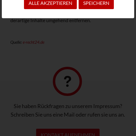
ALLE AKZEPTIEREN
SPEICHERN
wir um einen entsprechenden Hinweis. Bei
Bekanntwerden von Rechtsverletzungen werden wir
derartige Inhalte umgehend entfernen.
Quelle:
e-recht24.de
Sie haben Rückfragen zu unserem Impressum?
Schreiben Sie uns eine Mail oder rufen sie uns an.
KONTAKT AUFNEHMEN